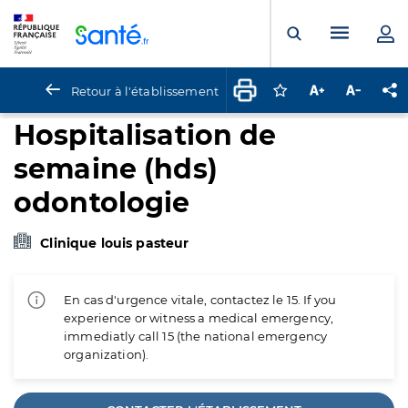
Panneau de gestion des cookies
Menu pr
Ouvrir la rech
Retour à l'établissement
Connectez-vous pour
Augmenter la t
Diminuer 
Pa
Hospitalisation de
semaine (hds)
odontologie
Clinique louis pasteur
En cas d'urgence vitale, contactez le 15. If you
experience or witness a medical emergency,
immediatly call 15 (the national emergency
organization).