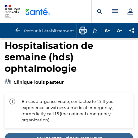
Panneau de gestion des cookies
Menu pr
Ouvrir la rech
Retour à l'établissement
Connectez-vous pour
Augmenter la t
Diminuer 
Pa
Hospitalisation de
semaine (hds)
ophtalmologie
Clinique louis pasteur
En cas d'urgence vitale, contactez le 15. If you
experience or witness a medical emergency,
immediatly call 15 (the national emergency
organization).