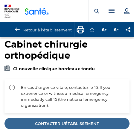
Panneau de gestion des cookies
Menu pr
Ouvrir la rech
Retour à l'établissement
Connectez-vous pour
Augmenter la t
Diminuer 
Pa
Cabinet chirurgie
orthopédique
Cl nouvelle clinique bordeaux tondu
En cas d'urgence vitale, contactez le 15. If you
experience or witness a medical emergency,
immediatly call 15 (the national emergency
organization).
CONTACTER L'ÉTABLISSEMENT