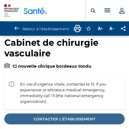
Panneau de gestion des cookies
Menu pr
Ouvrir la rech
Retour à l'établissement
Connectez-vous pour
Augmenter la t
Diminuer 
Pa
Cabinet de chirurgie
vasculaire
Cl nouvelle clinique bordeaux tondu
En cas d'urgence vitale, contactez le 15. If you
experience or witness a medical emergency,
immediatly call 15 (the national emergency
organization).
CONTACTER L'ÉTABLISSEMENT