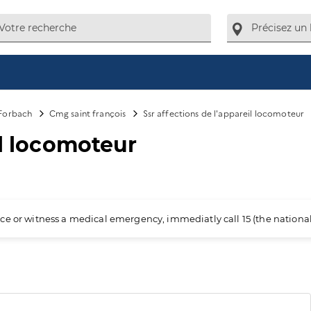
Forbach
Cmg saint françois
Ssr affections de l'appareil locomoteur
il locomoteur
ience or witness a medical emergency, immediatly call 15 (the nation