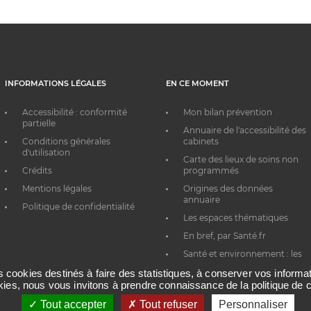
INFORMATIONS LÉGALES
EN CE MOMENT
Accessibilité : conformité
Mon bilan prévention
partielle
Annuaire de l'accessibilité des
Conditions générales
cabinets
d'utilisation
Carte des lieux de soins non
Crédits
programmés
Mentions légales
Origines des données
annuaire
Politique de confidentialité
Les espaces thématiques
En bref, par Santé.fr
Santé et environnement : les
bons réflexes au quotidien
es cookies destinés à faire des statistiques, à conserver vos inform
okies, nous vous invitons à prendre connaissance de la politique de c
Tout accepter
Tout refuser
Personnaliser