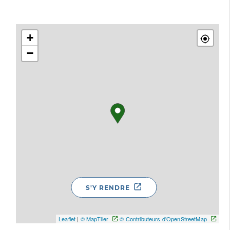
+
−
S'Y RENDRE
Leaflet
|
© MapTiler
© Contributeurs d'OpenStreetMap