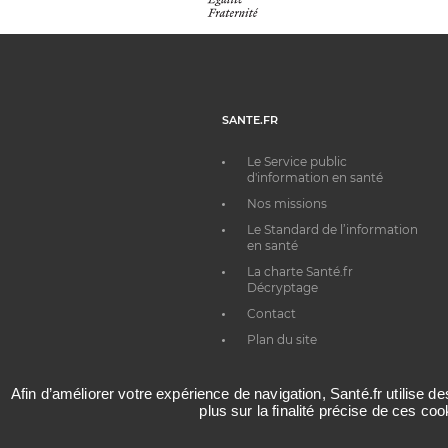
SANTE.FR
Le Service public
d'information en santé
Nos missions
Le Standard de l’information
en santé
La charte Santé.fr
Décryptage
Contact
Plan du site
Afin d’améliorer votre expérience de navigation, Santé.fr utilise d
plus sur la finalité précise de ces co