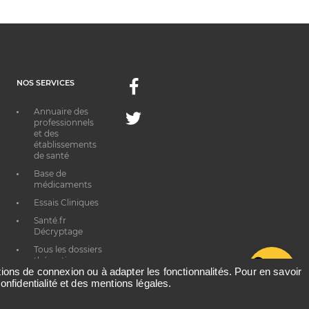
NOS SERVICES
Facebook
Annuaire des
Twitter
professionnels
et des
établissements
de santé
Base de
médicaments
Essais Cliniques
Santé.fr
Décryptage
Tous les dossiers
thématiques
G
ations de connexion ou à adapter les fonctionnalités. Pour en savoir
onfidentialité et des mentions légales.