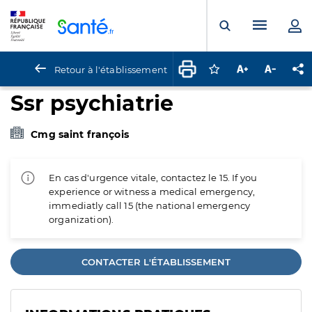
Panneau de gestion des cookies
Menu pr
Ouvrir la rech
Retour à l'établissement
Connectez-vous pour
Augmenter la t
Diminuer 
Pa
Ssr psychiatrie
Cmg saint françois
En cas d'urgence vitale, contactez le 15. If you
experience or witness a medical emergency,
immediatly call 15 (the national emergency
organization).
CONTACTER L'ÉTABLISSEMENT