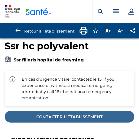
Panneau de gestion des cookies
Menu pr
Ouvrir la rech
Retour à l'établissement
Connectez-vous pour
Augmenter la t
Diminuer 
Pa
Ssr hc polyvalent
Ssr filieris hopital de freyming
En cas d'urgence vitale, contactez le 15. If you
experience or witness a medical emergency,
immediatly call 15 (the national emergency
organization).
CONTACTER L'ÉTABLISSEMENT