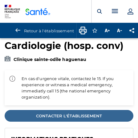
Panneau de gestion des cookies
Menu pr
Ouvrir la rech
Retour à l'établissement
Connectez-vous pour
Augmenter la t
Diminuer 
Pa
Cardiologie (hosp. conv)
Clinique sainte-odile haguenau
En cas d'urgence vitale, contactez le 15. If you
experience or witness a medical emergency,
immediatly call 15 (the national emergency
organization).
CONTACTER L'ÉTABLISSEMENT