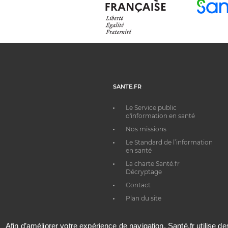
SANTE.FR
Le Service public
d'information en santé
Nos missions
Le Standard de l’information
en santé
La charte Santé.fr
Décryptage
Contact
Plan du site
Afin d’améliorer votre expérience de navigation, Santé.fr utilise d