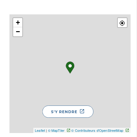
+
−
S'Y RENDRE
Leaflet
|
© MapTiler
© Contributeurs d'OpenStreetMap