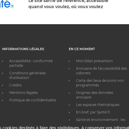
Le site santé de référence, accessible
quand vous voulez, où vous voulez
INFORMATIONS LÉGALES
EN CE MOMENT
Accessibilité : conformité
Mon bilan prévention
partielle
Annuaire de l'accessibilité des
Conditions générales
cabinets
d'utilisation
Carte des lieux de soins non
Crédits
programmés
Mentions légales
Origines des données
annuaire
Politique de confidentialité
Les espaces thématiques
En bref, par Santé.fr
Santé et environnement : les
bons réflexes au quotidien
es cookies destinés à faire des statistiques, à conserver vos inform