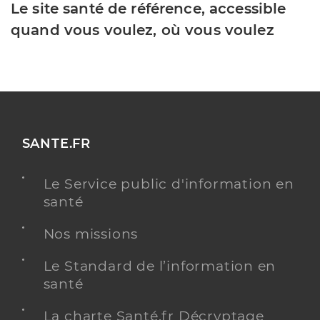
Le site santé de référence, accessible
quand vous voulez, où vous voulez
SANTE.FR
Le Service public d'information en
santé
Nos missions
Le Standard de l’information en
santé
La charte Santé.fr Décryptage