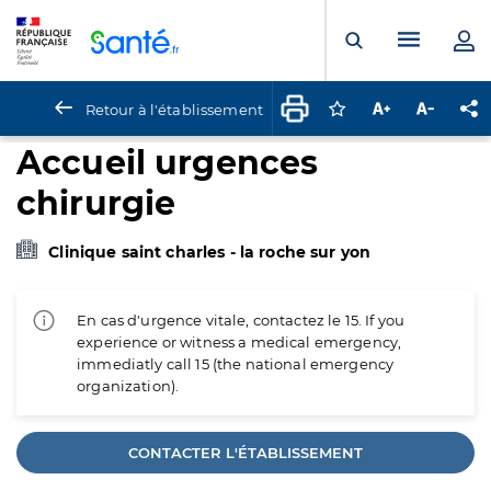
Panneau de gestion des cookies
Menu pr
Ouvrir la rech
Retour à l'établissement
Connectez-vous pour
Augmenter la t
Diminuer 
Pa
Accueil urgences
chirurgie
Clinique saint charles - la roche sur yon
En cas d'urgence vitale, contactez le 15. If you
experience or witness a medical emergency,
immediatly call 15 (the national emergency
organization).
CONTACTER L'ÉTABLISSEMENT