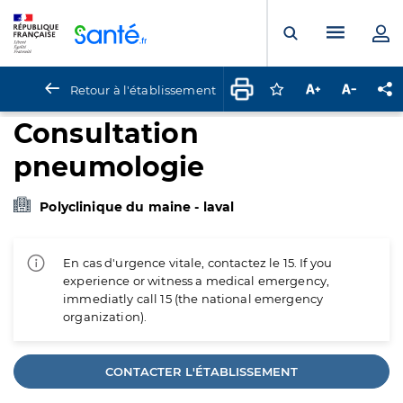
Panneau de gestion des cookies
Menu pr
Ouvrir la rech
Retour à l'établissement
Connectez-vous pour
Augmenter la t
Diminuer 
Pa
Consultation
pneumologie
Polyclinique du maine - laval
En cas d'urgence vitale, contactez le 15. If you
experience or witness a medical emergency,
immediatly call 15 (the national emergency
organization).
CONTACTER L'ÉTABLISSEMENT