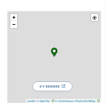
+
−
S'Y RENDRE
Leaflet
|
© MapTiler
© Contributeurs d'OpenStreetMap