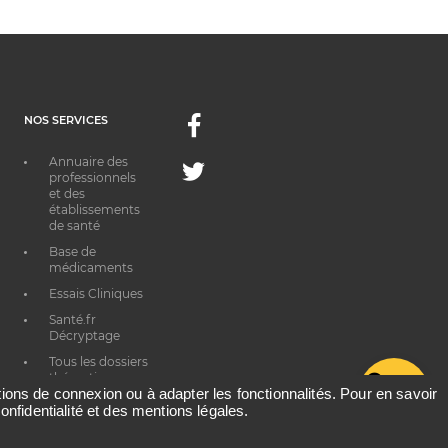
NOS SERVICES
Facebook
Annuaire des
Twitter
professionnels
et des
établissements
de santé
Base de
médicaments
Essais Cliniques
Santé.fr
Décryptage
Tous les dossiers
thématiques
G
ations de connexion ou à adapter les fonctionnalités. Pour en savoir
onfidentialité et des mentions légales.