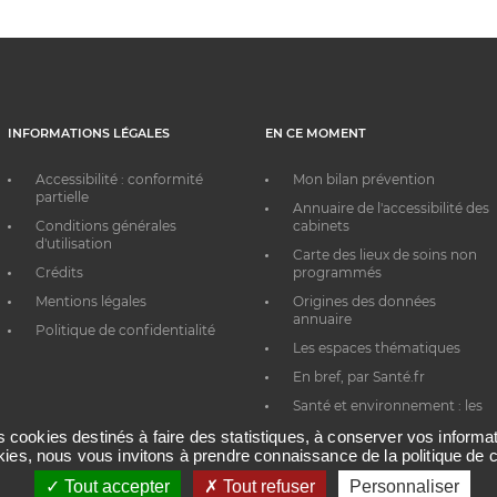
INFORMATIONS LÉGALES
EN CE MOMENT
Accessibilité : conformité
Mon bilan prévention
partielle
Annuaire de l'accessibilité des
Conditions générales
cabinets
d'utilisation
Carte des lieux de soins non
Crédits
programmés
Mentions légales
Origines des données
annuaire
Politique de confidentialité
Les espaces thématiques
En bref, par Santé.fr
Santé et environnement : les
bons réflexes au quotidien
es cookies destinés à faire des statistiques, à conserver vos inform
okies, nous vous invitons à prendre connaissance de la politique de c
Tout accepter
Tout refuser
Personnaliser