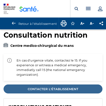
Panneau de gestion des cookies
Menu pr
Ouvrir la rech
Retour à l'établissement
Connectez-vous pour
Augmenter la t
Diminuer 
Pa
Consultation nutrition
Centre medico-chirurgical du mans
En cas d'urgence vitale, contactez le 15. If you
experience or witness a medical emergency,
immediatly call 15 (the national emergency
organization).
CONTACTER L'ÉTABLISSEMENT