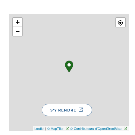
+
−
S'Y RENDRE
Leaflet
|
© MapTiler
© Contributeurs d'OpenStreetMap