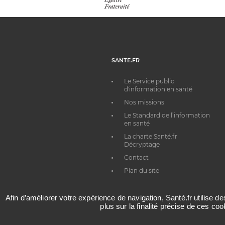
SANTE.FR
Le Service public
d'information en santé
Nos missions
Le Standard de l’information
en santé
La charte Santé.fr
Décryptage
Contact
Plan du site
Afin d’améliorer votre expérience de navigation, Santé.fr utilise d
plus sur la finalité précise de ces co