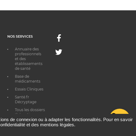
NOS SERVICES
Facebook
Annuaire des
Twitter
professionnels
et des
établissements
de santé
Base de
médicaments
Essais Cliniques
Santé.fr
Décryptage
Tous les dossiers
thématiques
G
ations de connexion ou à adapter les fonctionnalités. Pour en savoir
onfidentialité et des mentions légales.