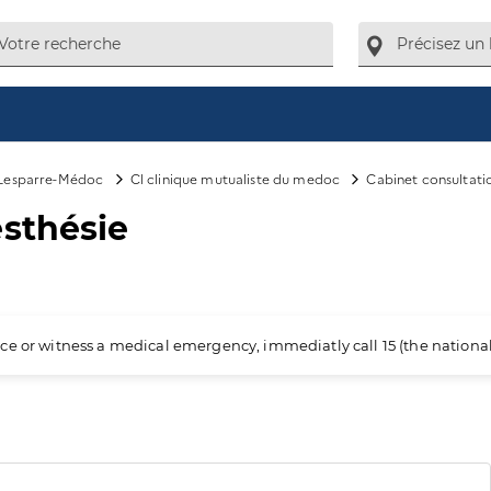
Lesparre-Médoc
Cl clinique mutualiste du medoc
Cabinet consultati
esthésie
ience or witness a medical emergency, immediatly call 15 (the nation