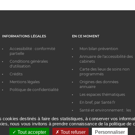
INFORMATIONS LÉGALES
EN CE MOMENT
Accessibilité : conformité
Mon bilan prévention
partielle
Annuaire de l'accessibilité des
Conditions générales
cabinets
d'utilisation
Carte des lieux de soins non
Crédits
programmés
Mentions légales
Origines des données
annuaire
Politique de confidentialité
Les espaces thématiques
En bref, par Santé.fr
Santé et environnement : les
bons réflexes au quotidien
es cookies destinés à faire des statistiques, à conserver vos inform
okies, nous vous invitons à prendre connaissance de la politique de c
Tout accepter
Tout refuser
Personnaliser