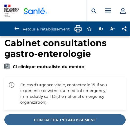
Panneau de gestion des cookies
Menu pr
Ouvrir la rech
Retour à l'établissement
Connectez-vous pour
Augmenter la t
Diminuer 
Pa
Cabinet consultations
gastro-enterologie
Cl clinique mutualiste du medoc
En cas d'urgence vitale, contactez le 15. If you
experience or witness a medical emergency,
immediatly call 15 (the national emergency
organization).
CONTACTER L'ÉTABLISSEMENT