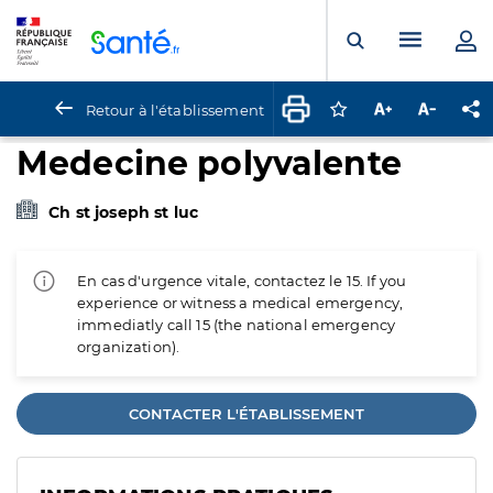
Panneau de gestion des cookies
Menu pr
Ouvrir la rech
Retour à l'établissement
Connectez-vous pour
Augmenter la t
Diminuer 
Pa
Medecine polyvalente
Ch st joseph st luc
En cas d'urgence vitale, contactez le 15. If you
experience or witness a medical emergency,
immediatly call 15 (the national emergency
organization).
CONTACTER L'ÉTABLISSEMENT