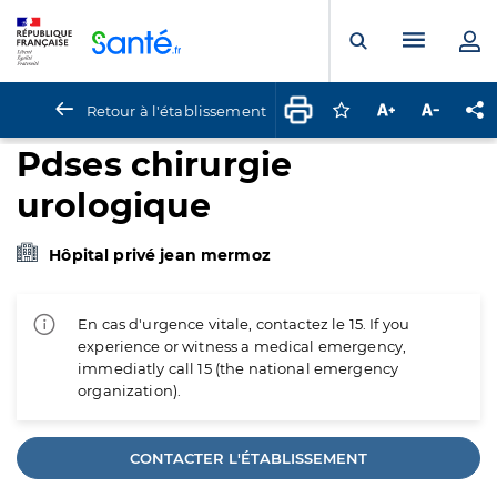
Panneau de gestion des cookies
Menu pr
Ouvrir la rech
Retour à l'établissement
Connectez-vous pour
Augmenter la t
Diminuer 
Pa
Pdses chirurgie
urologique
Hôpital privé jean mermoz
En cas d'urgence vitale, contactez le 15. If you
experience or witness a medical emergency,
immediatly call 15 (the national emergency
organization).
CONTACTER L'ÉTABLISSEMENT