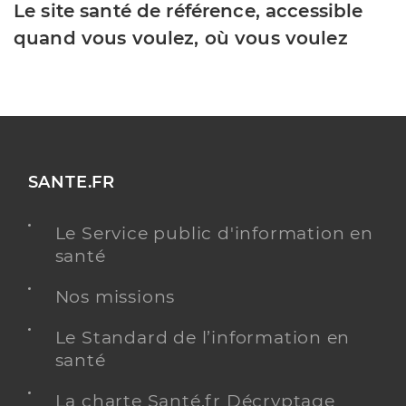
Le site santé de référence, accessible
quand vous voulez, où vous voulez
SANTE.FR
Le Service public d'information en
santé
Nos missions
Le Standard de l’information en
santé
La charte Santé.fr Décryptage