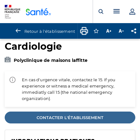
Panneau de gestion des cookies
Menu pr
Ouvrir la rech
Retour à l'établissement
Connectez-vous pour
Augmenter la t
Diminuer 
Pa
Cardiologie
Polyclinique de maisons laffitte
En cas d'urgence vitale, contactez le 15. If you
experience or witness a medical emergency,
immediatly call 15 (the national emergency
organization).
CONTACTER L'ÉTABLISSEMENT