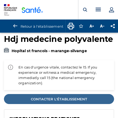
Panneau de gestion des cookies
Menu pr
Ouvrir la rech
Retour à l'établissement
Connectez-vous pour
Augmenter la t
Diminuer 
Pa
Hdj medecine polyvalente
Hopital st francois - marange-silvange
En cas d'urgence vitale, contactez le 15. If you
experience or witness a medical emergency,
immediatly call 15 (the national emergency
organization).
CONTACTER L'ÉTABLISSEMENT