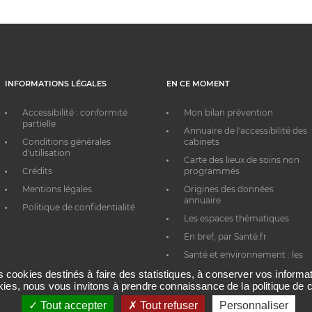
INFORMATIONS LÉGALES
EN CE MOMENT
Accessibilité : conformité
Mon bilan prévention
partielle
Annuaire de l'accessibilité des
Conditions générales
cabinets
d'utilisation
Carte des lieux de soins non
Crédits
programmés
Mentions légales
Origines des données
annuaire
Politique de confidentialité
Les espaces thématiques
En bref, par Santé.fr
Santé et environnement : les
bons réflexes au quotidien
es cookies destinés à faire des statistiques, à conserver vos inform
okies, nous vous invitons à prendre connaissance de la politique de c
Tout accepter
Tout refuser
Personnaliser