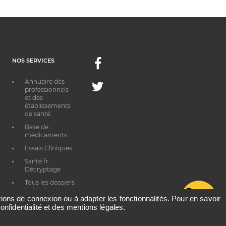
NOS SERVICES
Facebook
Annuaire des
Twitter
professionnels
et des
établissements
de santé
Base de
médicaments
Essais Cliniques
Santé.fr
Décryptage
Tous les dossiers
thématiques
G
ations de connexion ou à adapter les fonctionnalités. Pour en savoir
onfidentialité et des mentions légales.