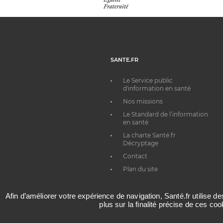
SANTE.FR
Le Service public
d'information en santé
Nos missions
Le Standard de l’information
en santé
La charte Santé.fr
Décryptage
Contact
Plan du site
Afin d’améliorer votre expérience de navigation, Santé.fr utilise d
plus sur la finalité précise de ces co