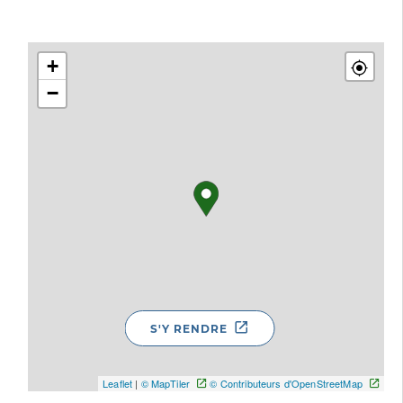
+
−
S'Y RENDRE
Leaflet
|
© MapTiler
© Contributeurs d'OpenStreetMap