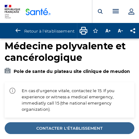
Panneau de gestion des cookies
Menu pr
Ouvrir la rech
Retour à l'établissement
Connectez-vous pour
Augmenter la t
Diminuer 
Pa
Médecine polyvalente et
cancérologique
Pole de sante du plateau site clinique de meudon
En cas d'urgence vitale, contactez le 15. If you
experience or witness a medical emergency,
immediatly call 15 (the national emergency
organization).
CONTACTER L'ÉTABLISSEMENT