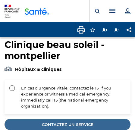
Panneau de gestion des cookies
Menu pr
Ouvrir la rech
Connectez-vous pour
Augmenter la t
Diminuer 
Pa
Clinique beau soleil -
montpellier
Hôpitaux & cliniques
En cas d'urgence vitale, contactez le 15. If you
experience or witness a medical emergency,
immediatly call 15 (the national emergency
organization).
CONTACTEZ UN SERVICE