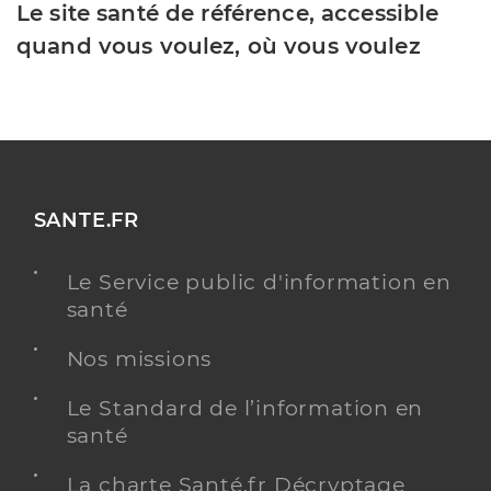
Le site santé de référence, accessible
quand vous voulez, où vous voulez
SANTE.FR
Le Service public d'information en
santé
Nos missions
Le Standard de l’information en
santé
La charte Santé.fr Décryptage