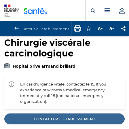
Panneau de gestion des cookies
Menu pr
Ouvrir la rech
Retour à l'établissement
Connectez-vous pour
Augmenter la t
Diminuer 
Pa
Chirurgie viscérale
carcinologique
Hopital prive armand brillard
En cas d'urgence vitale, contactez le 15. If you
experience or witness a medical emergency,
immediatly call 15 (the national emergency
organization).
CONTACTER L'ÉTABLISSEMENT