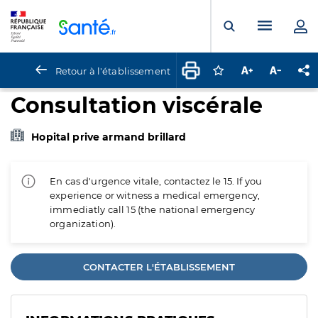
Panneau de gestion des cookies
Menu pr
Ouvrir la rech
Retour à l'établissement
Connectez-vous pour
Augmenter la t
Diminuer 
Pa
Consultation viscérale
Hopital prive armand brillard
En cas d'urgence vitale, contactez le 15. If you
experience or witness a medical emergency,
immediatly call 15 (the national emergency
organization).
CONTACTER L'ÉTABLISSEMENT