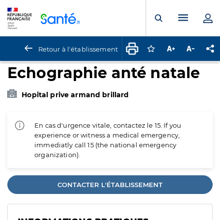
Panneau de gestion des cookies
Menu pr
Ouvrir la rech
Retour à l'établissement
Connectez-vous pour
Augmenter la t
Diminuer 
Pa
Echographie anté natale
Hopital prive armand brillard
En cas d'urgence vitale, contactez le 15. If you
experience or witness a medical emergency,
immediatly call 15 (the national emergency
organization).
CONTACTER L'ÉTABLISSEMENT