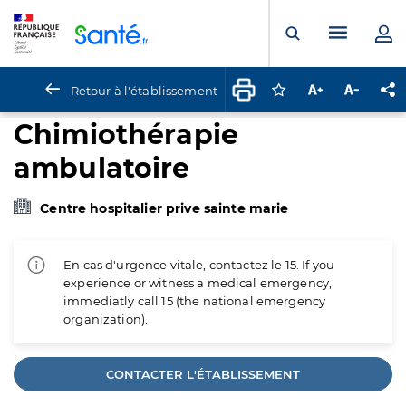
Panneau de gestion des cookies
Menu pr
Ouvrir la rech
Retour à l'établissement
Connectez-vous pour
Augmenter la t
Diminuer 
Pa
Chimiothérapie
ambulatoire
Centre hospitalier prive sainte marie
En cas d'urgence vitale, contactez le 15. If you
experience or witness a medical emergency,
immediatly call 15 (the national emergency
organization).
CONTACTER L'ÉTABLISSEMENT