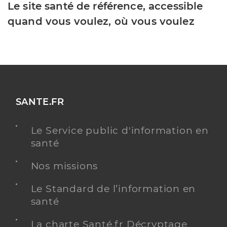
Le site santé de référence, accessible
quand vous voulez, où vous voulez
SANTE.FR
Le Service public d'information en
santé
Nos missions
Le Standard de l’information en
santé
La charte Santé.fr Décryptage