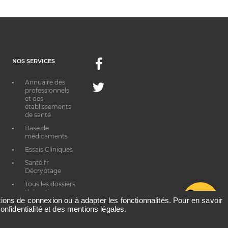
NOS SERVICES
Facebook
Annuaire des
Twitter
professionnels
et des
établissements
de santé
Base de
médicaments
Essais Cliniques
Santé.fr
Décryptage
Tous les dossiers
thématiques
G
ations de connexion ou à adapter les fonctionnalités. Pour en savoir
onfidentialité et des mentions légales.