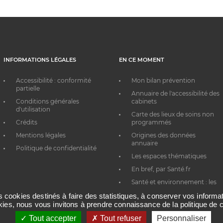
INFORMATIONS LÉGALES
EN CE MOMENT
Accessibilité : conformité
Mon bilan prévention
partielle
Annuaire de l'accessibilité des
Conditions générales
cabinets
d'utilisation
Carte des lieux de soins non
Crédits
programmés
Mentions légales
Origines des données
annuaire
Politique de confidentialité
Les espaces thématiques
En bref, par Santé.fr
Santé et environnement : les
bons réflexes au quotidien
es cookies destinés à faire des statistiques, à conserver vos inform
okies, nous vous invitons à prendre connaissance de la politique de c
Tout accepter
Tout refuser
Personnaliser