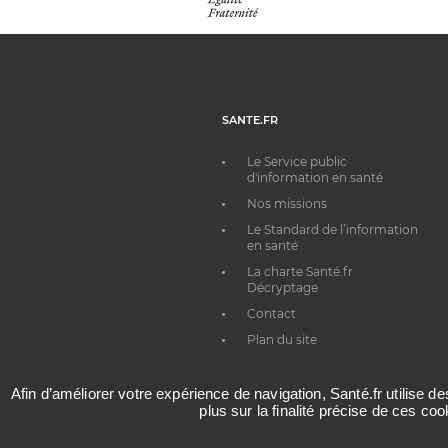
SANTE.FR
Le Service public
d'information en santé
Nos missions
Le Standard de l’information
en santé
La charte Santé.fr
Décryptage
Contact
Plan du site
Afin d’améliorer votre expérience de navigation, Santé.fr utilise d
plus sur la finalité précise de ces co