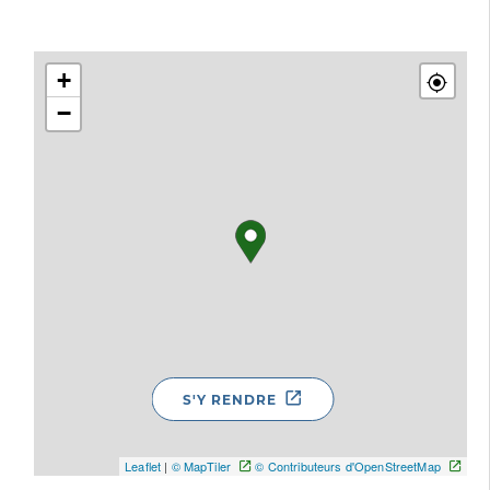
+
−
S'Y RENDRE
Leaflet
|
© MapTiler
© Contributeurs d'OpenStreetMap