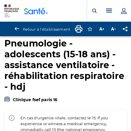
Panneau de gestion des cookies
Menu pr
Ouvrir la rech
Retour à l'établissement
Connectez-vous pour
Augmenter la t
Diminuer 
Pa
Pneumologie -
adolescents (15-18 ans) -
assistance ventilatoire -
réhabilitation respiratoire
- hdj
Clinique fsef paris 16
En cas d'urgence vitale, contactez le 15. If you
experience or witness a medical emergency,
immediatly call 15 (the national emergency