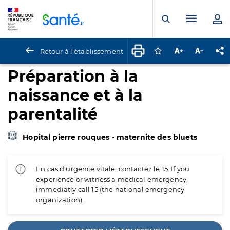
Panneau de gestion des cookies
Menu pr
Ouvrir la rech
Retour à l'établissement
Connectez-vous pour
Augmenter la t
Diminuer 
Pa
Préparation à la
naissance et à la
parentalité
Hopital pierre rouques - maternite des bluets
En cas d'urgence vitale, contactez le 15. If you
experience or witness a medical emergency,
immediatly call 15 (the national emergency
organization).