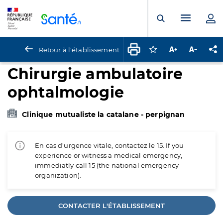
Panneau de gestion des cookies
Menu pr
Ouvrir la rech
Retour à l'établissement
Connectez-vous pour
Augmenter la t
Diminuer 
Pa
Chirurgie ambulatoire
ophtalmologie
Clinique mutualiste la catalane - perpignan
En cas d'urgence vitale, contactez le 15. If you
experience or witness a medical emergency,
immediatly call 15 (the national emergency
organization).
CONTACTER L'ÉTABLISSEMENT