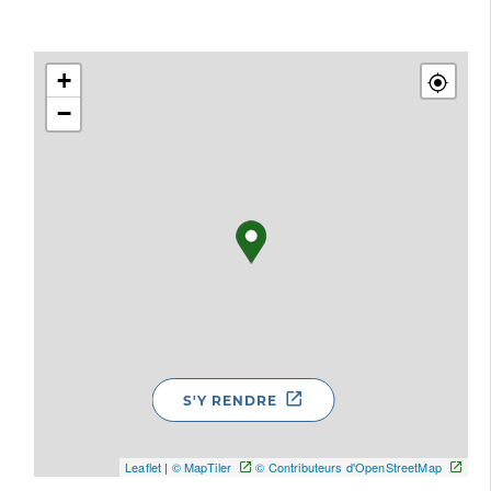
+
−
S'Y RENDRE
Leaflet
|
© MapTiler
© Contributeurs d'OpenStreetMap