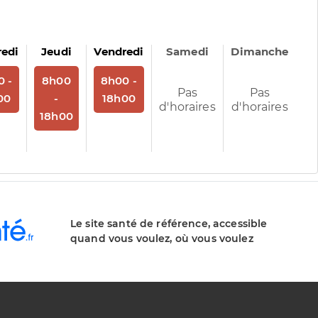
redi
Jeudi
Vendredi
Samedi
Dimanche
us
rendez-vous
Sur rendez-vous
Sur rendez-vous
0 -
8h00
8h00 -
Pas
Pas
00
-
18h00
d'horaires
d'horaires
18h00
Le site santé de référence, accessible
quand vous voulez, où vous voulez