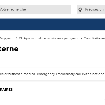
Perpignan
Clinique mutualiste la catalane - perpignan
Consultation m
terne
ience or witness a medical emergency, immediatly call 15 (the nation
ORAIRES