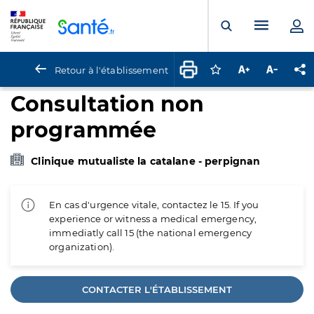
Panneau de gestion des cookies
Menu pr
Ouvrir la rech
Retour à l'établissement
Connectez-vous pour
Augmenter la t
Diminuer 
Pa
Consultation non
programmée
Clinique mutualiste la catalane - perpignan
En cas d'urgence vitale, contactez le 15. If you
experience or witness a medical emergency,
immediatly call 15 (the national emergency
organization).
CONTACTER L'ÉTABLISSEMENT