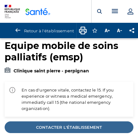
Panneau de gestion des cookies
Menu pr
Ouvrir la rech
Retour à l'établissement
Connectez-vous pour
Augmenter la t
Diminuer 
Pa
Equipe mobile de soins
palliatifs (emsp)
Clinique saint pierre - perpignan
En cas d'urgence vitale, contactez le 15. If you
experience or witness a medical emergency,
immediatly call 15 (the national emergency
organization).
CONTACTER L'ÉTABLISSEMENT