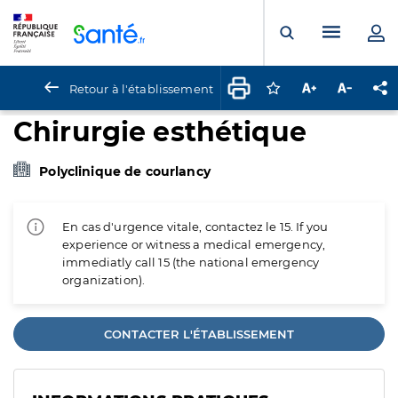
Panneau de gestion des cookies
Menu pr
Ouvrir la rech
Retour à l'établissement
Connectez-vous pour
Augmenter la t
Diminuer 
Pa
Chirurgie esthétique
Polyclinique de courlancy
En cas d'urgence vitale, contactez le 15. If you
experience or witness a medical emergency,
immediatly call 15 (the national emergency
organization).
CONTACTER L'ÉTABLISSEMENT