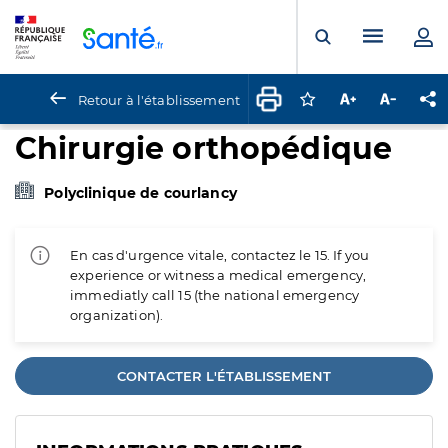
Panneau de gestion des cookies
Menu pr
Ouvrir la rech
Retour à l'établissement
Connectez-vous pour
Augmenter la t
Diminuer 
Pa
Chirurgie orthopédique
Polyclinique de courlancy
En cas d'urgence vitale, contactez le 15. If you
experience or witness a medical emergency,
immediatly call 15 (the national emergency
organization).
CONTACTER L'ÉTABLISSEMENT