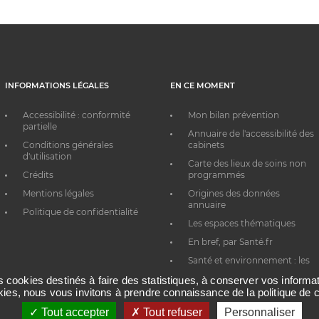
INFORMATIONS LÉGALES
EN CE MOMENT
Accessibilité : conformité
Mon bilan prévention
partielle
Annuaire de l'accessibilité des
Conditions générales
cabinets
d'utilisation
Carte des lieux de soins non
Crédits
programmés
Mentions légales
Origines des données
annuaire
Politique de confidentialité
Les espaces thématiques
En bref, par Santé.fr
Santé et environnement : les
bons réflexes au quotidien
es cookies destinés à faire des statistiques, à conserver vos inform
okies, nous vous invitons à prendre connaissance de la politique de c
Tout accepter
Tout refuser
Personnaliser