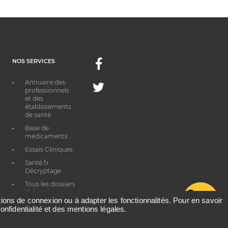
NOS SERVICES
Facebook
Annuaire des
Twitter
professionnels
et des
établissements
de santé
Base de
médicaments
Essais Cliniques
Santé.fr
Décryptage
Tous les dossiers
thématiques
G
ations de connexion ou à adapter les fonctionnalités. Pour en savoir
onfidentialité et des mentions légales.