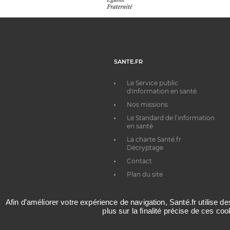
SANTE.FR
Le Service public
d'information en santé
Nos missions
Le Standard de l’information
en santé
La charte Santé.fr
Décryptage
Contact
Plan du site
Afin d’améliorer votre expérience de navigation, Santé.fr utilise d
plus sur la finalité précise de ces co