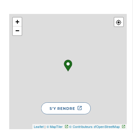
+
−
S'Y RENDRE
Leaflet
|
© MapTiler
© Contributeurs d'OpenStreetMap