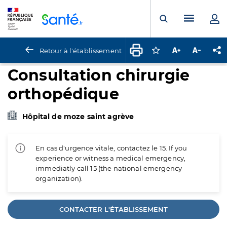
Panneau de gestion des cookies
Menu pr
Ouvrir la rech
Retour à l'établissement
Connectez-vous pour
Augmenter la t
Diminuer 
Pa
Consultation chirurgie
orthopédique
Hôpital de moze saint agrève
En cas d'urgence vitale, contactez le 15. If you
experience or witness a medical emergency,
immediatly call 15 (the national emergency
organization).
CONTACTER L'ÉTABLISSEMENT