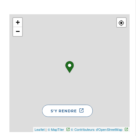
+
−
S'Y RENDRE
Leaflet
|
© MapTiler
© Contributeurs d'OpenStreetMap