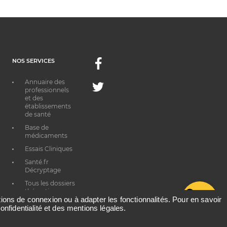
NOS SERVICES
Facebook
Annuaire des
Twitter
professionnels
et des
établissements
de santé
Base de
médicaments
Essais Cliniques
Santé.fr
Décryptage
Tous les dossiers
thématiques
G
ations de connexion ou à adapter les fonctionnalités. Pour en savoir
onfidentialité et des mentions légales.