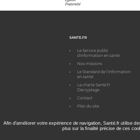
SANTE.FR
Le Service public
d'information en santé
Nos missions
Le Standard de l’information
en santé
La charte Santé.fr
Décryptage
Contact
Plan du site
Afin d’améliorer votre expérience de navigation, Santé.fr utilise d
plus sur la finalité précise de ces co