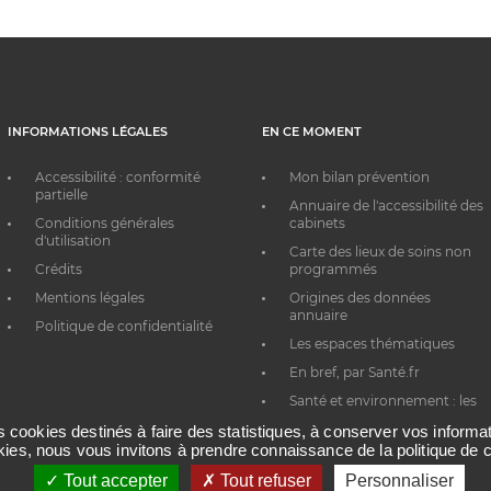
INFORMATIONS LÉGALES
EN CE MOMENT
Accessibilité : conformité
Mon bilan prévention
partielle
Annuaire de l'accessibilité des
Conditions générales
cabinets
d'utilisation
Carte des lieux de soins non
Crédits
programmés
Mentions légales
Origines des données
annuaire
Politique de confidentialité
Les espaces thématiques
En bref, par Santé.fr
Santé et environnement : les
bons réflexes au quotidien
es cookies destinés à faire des statistiques, à conserver vos inform
okies, nous vous invitons à prendre connaissance de la politique de c
Tout accepter
Tout refuser
Personnaliser