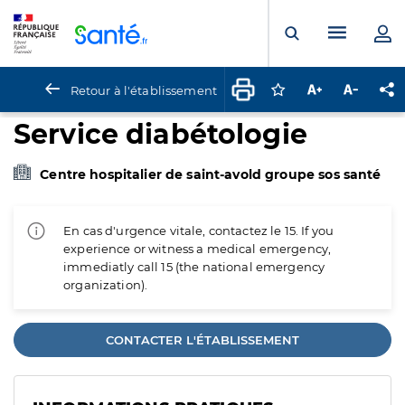
Panneau de gestion des cookies
Menu pr
Ouvrir la rech
Retour à l'établissement
Connectez-vous pour
Augmenter la t
Diminuer 
Pa
Service diabétologie
Centre hospitalier de saint-avold groupe sos santé
En cas d'urgence vitale, contactez le 15. If you
experience or witness a medical emergency,
immediatly call 15 (the national emergency
organization).
CONTACTER L'ÉTABLISSEMENT