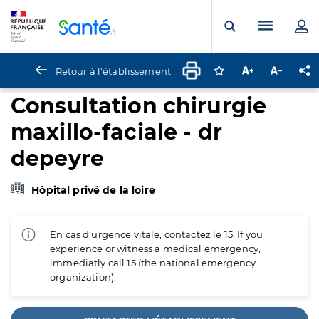
Panneau de gestion des cookies
Menu pr
Ouvrir la rech
Retour à l'établissement
Connectez-vous pour
Augmenter la t
Diminuer 
Pa
Consultation chirurgie
maxillo-faciale - dr
depeyre
Hôpital privé de la loire
En cas d'urgence vitale, contactez le 15. If you
experience or witness a medical emergency,
immediatly call 15 (the national emergency
organization).