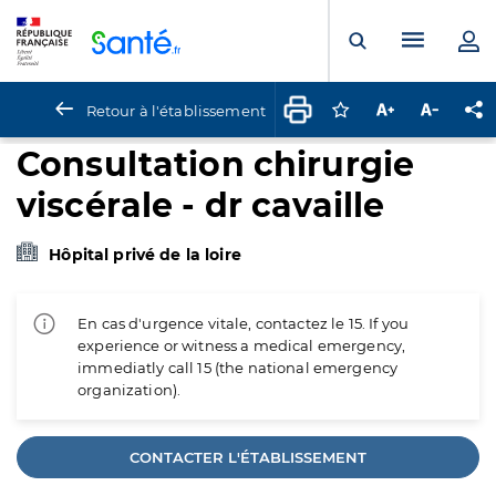
Panneau de gestion des cookies
Menu pr
Ouvrir la rech
Retour à l'établissement
Connectez-vous pour
Augmenter la t
Diminuer 
Pa
Consultation chirurgie
viscérale - dr cavaille
Hôpital privé de la loire
En cas d'urgence vitale, contactez le 15. If you
experience or witness a medical emergency,
immediatly call 15 (the national emergency
organization).
CONTACTER L'ÉTABLISSEMENT