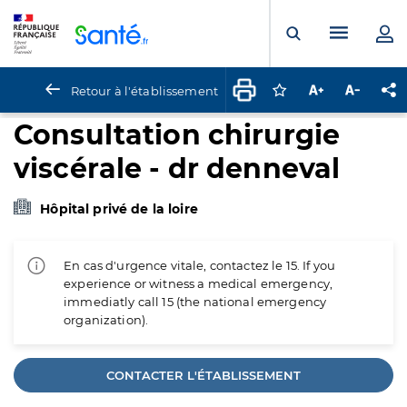
Panneau de gestion des cookies
Menu pr
Ouvrir la rech
Retour à l'établissement
Connectez-vous pour
Augmenter la t
Diminuer 
Pa
Consultation chirurgie
viscérale - dr denneval
Hôpital privé de la loire
En cas d'urgence vitale, contactez le 15. If you
experience or witness a medical emergency,
immediatly call 15 (the national emergency
organization).
CONTACTER L'ÉTABLISSEMENT