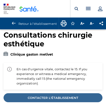
Panneau de gestion des cookies
Menu pr
Ouvrir la rech
Retour à l'établissement
Connectez-vous pour
Augmenter la t
Diminuer 
Pa
Consultations chirurgie
esthétique
Clinique gaston metivet
En cas d'urgence vitale, contactez le 15. If you
experience or witness a medical emergency,
immediatly call 15 (the national emergency
organization).
CONTACTER L'ÉTABLISSEMENT