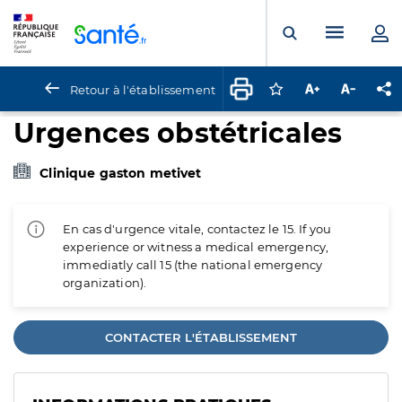
Panneau de gestion des cookies
Menu pr
Ouvrir la rech
Retour à l'établissement
Connectez-vous pour
Augmenter la t
Diminuer 
Pa
Urgences obstétricales
Clinique gaston metivet
En cas d'urgence vitale, contactez le 15. If you
experience or witness a medical emergency,
immediatly call 15 (the national emergency
organization).
CONTACTER L'ÉTABLISSEMENT