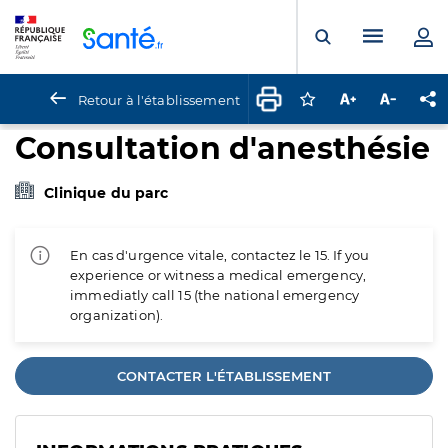
Panneau de gestion des cookies
Menu pr
Ouvrir la rech
Retour à l'établissement
Connectez-vous pour
Augmenter la t
Diminuer 
Pa
Consultation d'anesthésie
Clinique du parc
En cas d'urgence vitale, contactez le 15. If you
experience or witness a medical emergency,
immediatly call 15 (the national emergency
organization).
CONTACTER L'ÉTABLISSEMENT