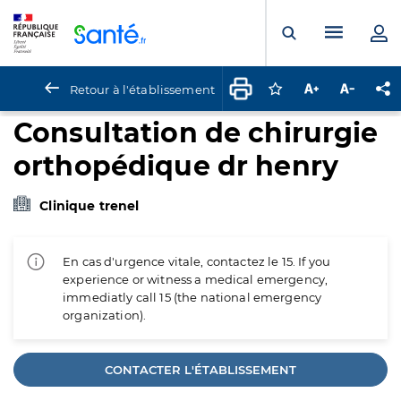
Panneau de gestion des cookies
Menu pr
Ouvrir la rech
Retour à l'établissement
Connectez-vous pour
Augmenter la t
Diminuer 
Pa
Consultation de chirurgie
orthopédique dr henry
Clinique trenel
En cas d'urgence vitale, contactez le 15. If you
experience or witness a medical emergency,
immediatly call 15 (the national emergency
organization).
CONTACTER L'ÉTABLISSEMENT