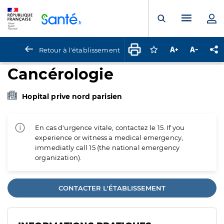
Panneau de gestion des cookies
Menu pr
Ouvrir la rech
Retour à l'établissement
Connectez-vous pour
Augmenter la t
Diminuer 
Pa
Cancérologie
Hopital prive nord parisien
En cas d'urgence vitale, contactez le 15. If you
experience or witness a medical emergency,
immediatly call 15 (the national emergency
organization).
CONTACTER L'ÉTABLISSEMENT