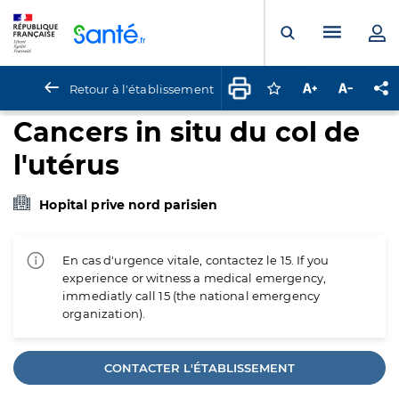
Panneau de gestion des cookies
Menu pr
Ouvrir la rech
Retour à l'établissement
Connectez-vous pour
Augmenter la t
Diminuer 
Pa
Cancers in situ du col de
l'utérus
Hopital prive nord parisien
En cas d'urgence vitale, contactez le 15. If you
experience or witness a medical emergency,
immediatly call 15 (the national emergency
organization).
CONTACTER L'ÉTABLISSEMENT