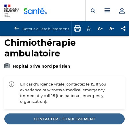
Panneau de gestion des cookies
Menu pr
Ouvrir la rech
Retour à l'établissement
Connectez-vous pour
Augmenter la t
Diminuer 
Pa
Chimiothérapie
ambulatoire
Hopital prive nord parisien
En cas d'urgence vitale, contactez le 15. If you
experience or witness a medical emergency,
immediatly call 15 (the national emergency
organization).
CONTACTER L'ÉTABLISSEMENT