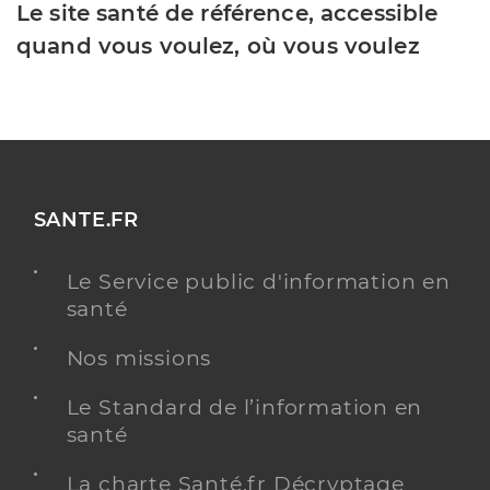
Le site santé de référence, accessible
quand vous voulez, où vous voulez
SANTE.FR
Le Service public d'information en
santé
Nos missions
Le Standard de l’information en
santé
La charte Santé.fr Décryptage