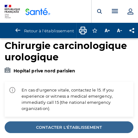
Panneau de gestion des cookies
Menu pr
Ouvrir la rech
Retour à l'établissement
Connectez-vous pour
Augmenter la t
Diminuer 
Pa
Chirurgie carcinologique
urologique
Hopital prive nord parisien
En cas d'urgence vitale, contactez le 15. If you
experience or witness a medical emergency,
immediatly call 15 (the national emergency
organization).
CONTACTER L'ÉTABLISSEMENT